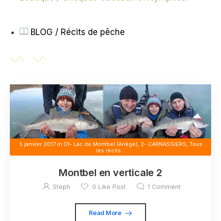
BLOG / Récits de pêche
5 janvier 2017
in
01- Lac de Montbel (Ariège)
,
2- CARNASSIERS
,
Tous
les récits...
Montbel en verticale 2
Steph
0
Like Post
1
Comment
Read More