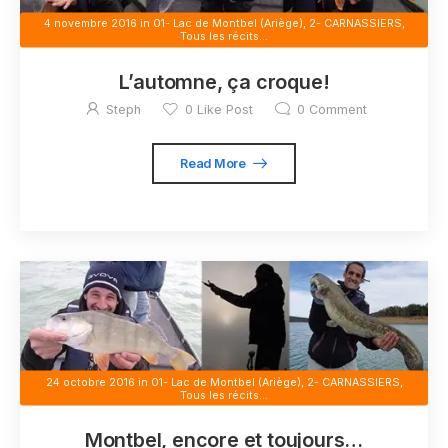
4 novembre 2016
in
01- Lac de Montbel (Ariège)
,
2- CARNASSIERS
,
Tous les récits...
L’automne, ça croque!
Steph
0
Like Post
0
Comment
Read More
24 octobre 2016
in
01- Lac de Montbel (Ariège)
,
2- CARNASSIERS
,
Tous les récits...
Montbel, encore et toujours…