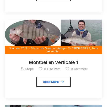
5 janvier 2017
in
01- Lac de Montbel (Ariège)
,
2- CARNASSIERS
,
Tous
les récits...
Montbel en verticale 1
Steph
0
Like Post
0
Comment
Read More