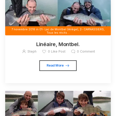
7 novembre 2016
in
01- Lac de Montbel (Ariège)
,
2- CARNASSIERS
,
Tous les récits...
Linéaire, Montbel.
Steph
0
Like Post
0
Comment
Read More