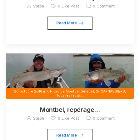
Steph
0
Like Post
0
Comment
Read More
20 octobre 2016
in
01- Lac de Montbel (Ariège)
,
2- CARNASSIERS
,
Tous les récits...
Montbel, repérage…
Steph
0
Like Post
0
Comment
Read More