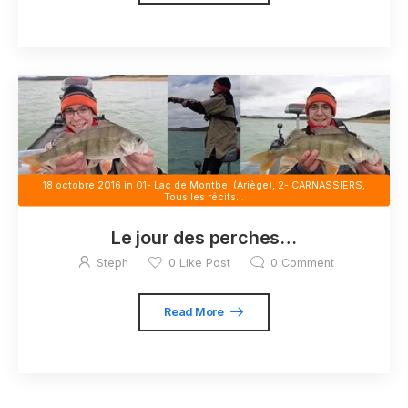
18 octobre 2016
in
01- Lac de Montbel (Ariège)
,
2- CARNASSIERS
,
Tous les récits...
Le jour des perches…
Steph
0
Like Post
0
Comment
Read More