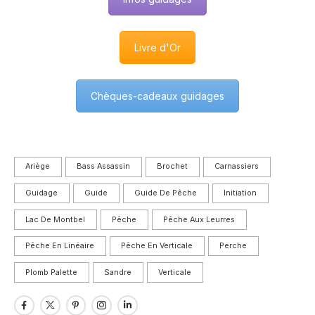
Livre d'Or
Chèques-cadeaux guidages
Ariège
Bass Assassin
Brochet
Carnassiers
Guidage
Guide
Guide De Pêche
Initiation
Lac De Montbel
Pêche
Pêche Aux Leurres
Pêche En Linéaire
Pêche En Verticale
Perche
Plomb Palette
Sandre
Verticale