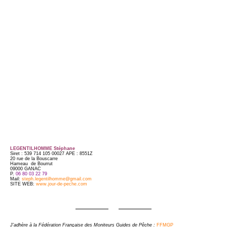
LEGENTILHOMME Stéphane
Siret : 539 714 105 00027 APE : 8551Z
20 rue de la Bouscarre
Hameau de Bourrut
09000 GANAC
P.
06 80 03 22 79
Mail:
steph.legentilhomme@gmail.com
SITE WEB:
www.jour-de-peche.com
J’adhère à la Fédération Française des Moniteurs Guides de Pêche :
FFMGP