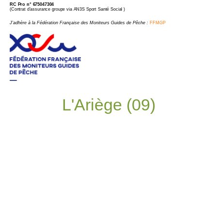
RC Pro n° 675047304
(Contrat d’assurance groupe via AN3S Sport Santé Social )
J’adhère à la Fédération Française des Moniteurs Guides de Pêche :
FFMGP
L'Ariège (09)