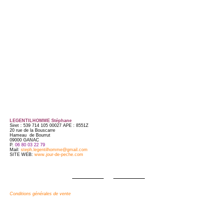
LEGENTILHOMME Stéphane
Siret : 539 714 105 00027 APE : 8551Z
20 rue de la Bouscarre
Hameau de Bourrut
09000 GANAC
P.
06 80 03 22 79
Mail:
steph.legentilhomme@gmail.com
SITE WEB:
www.jour-de-peche.com
Conditions générales de vente