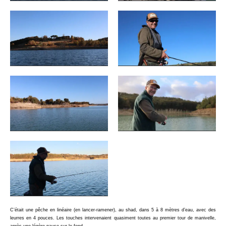
C’était une pêche en linéaire (en lancer-ramener), au shad, dans 5 à 8 mètres d’eau, avec des
leurres en 4 pouces. Les touches intervenaient quasiment toutes au premier tour de manivelle,