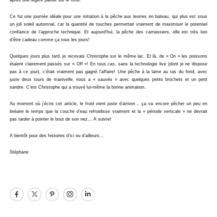
après une légère pause sur le fond.
Ce fut une journée idéale pour une initiation à la pêche aux leurres en bateau, qui plus est sous
un joli soleil automnal, car la quantité de touches permettait vraiment de maximiser le potentiel
confiance de l’approche technique. Et aujourd’hui, la pêche des carnassiers, elle est très loin
d’être cadeau comme ça tous les jours!
Quelques jours plus tard, je recevais Christophe sur le même lac. Et là, de « On » les poissons
étaient clairement passés sur « Off »! En tous cas, sans la technologie live (dont je ne dispose
pas à ce jour), c’était vraiment pas gagné l’affaire! Une pêche à la lame au ras du fond, avec
juste deux tours de manivelle, nous a « sauvés » avec quelques petits brochets et un petit
sandre. C’est Christophe qui a trouvé lui-même la bonne animation.
Au moment où j’écris cet article, le froid vient juste d’arriver… ça va encore pêcher un peu en
linéaire le temps que la couche d’eau refroidisse vraiment et la « période verticale » ne devrait
pas tarder à pointer le bout de son nez… A suivre!
A bientôt pour des histoires d’ici ou d’ailleurs…
Stéphane