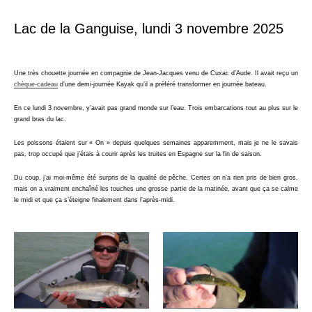
Lac de la Ganguise, lundi 3 novembre 2025
Une très chouette journée en compagnie de Jean-Jacques venu de Cuxac d’Aude. Il avait reçu un
chèque-cadeau
d’une demi-journée Kayak qu’il a préféré transformer en journée bateau.
En ce lundi 3 novembre, y’avait pas grand monde sur l’eau. Trois embarcations tout au plus sur le
grand bras du lac.
Les poissons étaient sur « On » depuis quelques semaines apparemment, mais je ne le savais
pas, trop occupé que j’étais à courir après les truites en Espagne sur la fin de saison.
Du coup, j’ai moi-même été surpris de la qualité de pêche. Certes on n’a rien pris de bien gros,
mais on a vraiment enchaîné les touches une grosse partie de la matinée, avant que ça se calme
le midi et que ça s’éteigne finalement dans l’après-midi.