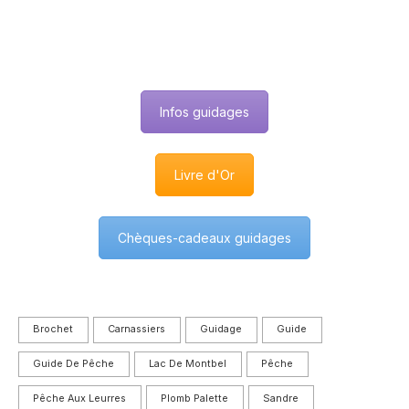
Infos guidages
Livre d'Or
Chèques-cadeaux guidages
Brochet
Carnassiers
Guidage
Guide
Guide De Pêche
Lac De Montbel
Pêche
Pêche Aux Leurres
Plomb Palette
Sandre