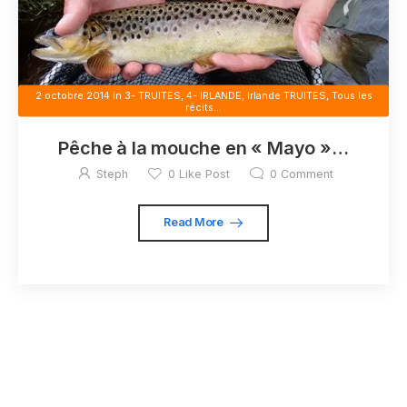
2 octobre 2014
in
3- TRUITES
,
4- IRLANDE
,
Irlande TRUITES
,
Tous les
récits...
Pêche à la mouche en « Mayo »…
Steph
0
Like Post
0
Comment
Read More