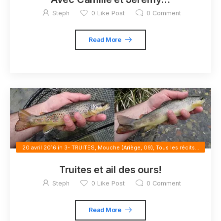
Steph
0
Like Post
0
Comment
Read More
20 avril 2016
in
3- TRUITES
,
Mouche (Ariège, 09)
,
Tous les récits...
Truites et ail des ours!
Steph
0
Like Post
0
Comment
Read More