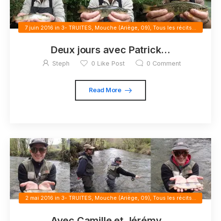
7 juin 2016
in
3- TRUITES
,
Mouche (Ariège, 09)
,
Tous les récits...
Deux jours avec Patrick…
Steph
0
Like Post
0
Comment
Read More
2 mai 2016
in
3- TRUITES
,
Mouche (Ariège, 09)
,
Tous les récits...
Avec Camille et Jérémy…