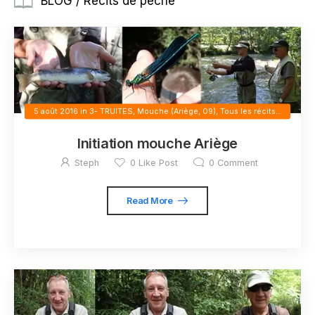
BLOG / Récits de pêche
5 août 2016
in
3- TRUITES
,
Mouche (Ariège, 09)
,
Tous les récits...
Initiation mouche Ariège
Steph
0
Like Post
0
Comment
Read More