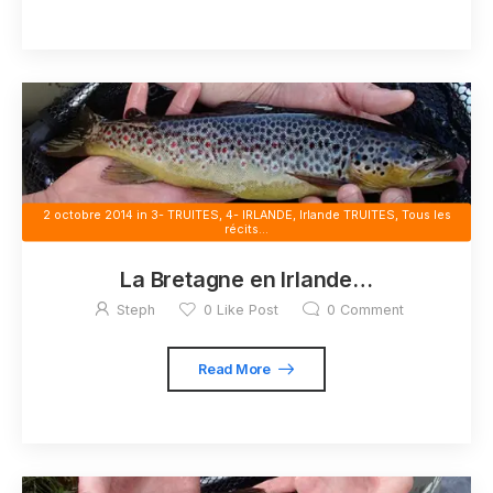
2 octobre 2014
in
3- TRUITES
,
4- IRLANDE
,
Irlande TRUITES
,
Tous les
récits...
La Bretagne en Irlande…
Steph
0
Like Post
0
Comment
Read More