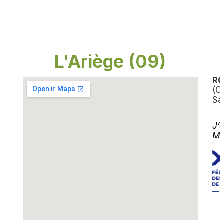
L'Ariège (09)
R
(
S
J
M