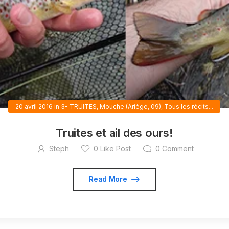
20 avril 2016
in
3- TRUITES
,
Mouche (Ariège, 09)
,
Tous les récits...
Truites et ail des ours!
Steph
0
Like Post
0
Comment
Read More