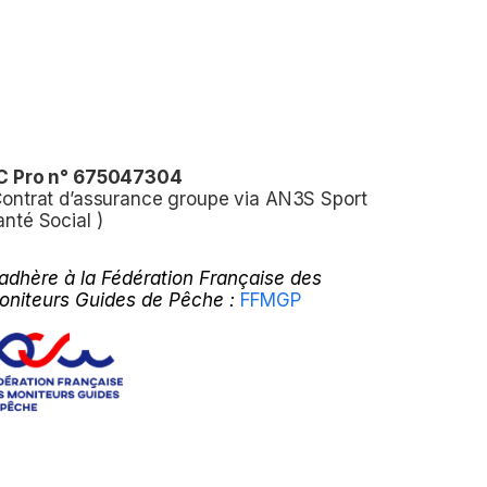
C Pro n° 675047304
Contrat d’assurance groupe via AN3S Sport
anté Social )
’adhère à la Fédération Française des
oniteurs Guides de Pêche :
FFMGP