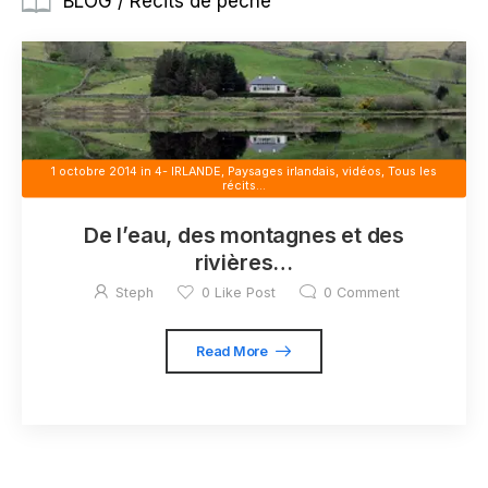
BLOG / Récits de pêche
1 octobre 2014
in
4- IRLANDE
,
Paysages irlandais, vidéos
,
Tous les
récits...
De l’eau, des montagnes et des
rivières…
Steph
0
Like Post
0
Comment
Read More