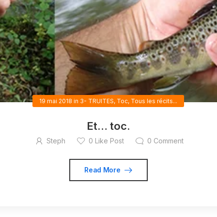
19 mai 2018
in
3- TRUITES
,
Toc
,
Tous les récits...
Et… toc.
Steph
0
Like Post
0
Comment
Read More