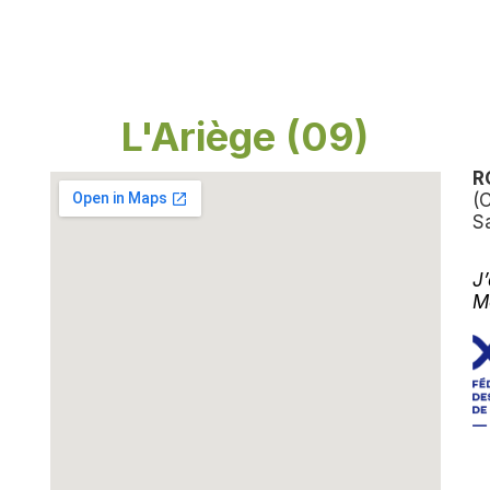
L'Ariège (09)
R
(
S
J
M