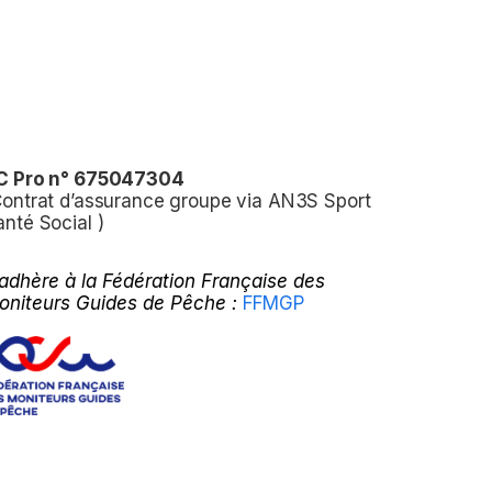
C Pro n° 675047304
Contrat d’assurance groupe via AN3S Sport
anté Social )
’adhère à la Fédération Française des
oniteurs Guides de Pêche :
FFMGP