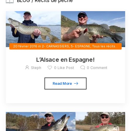
BLOG / Récits de pêche
20 février 2016
in
2- CARNASSIERS
,
5- ESPAGNE
,
Tous les récits...
L’Alsace en Espagne!
Steph
0
Like Post
0
Comment
Read More