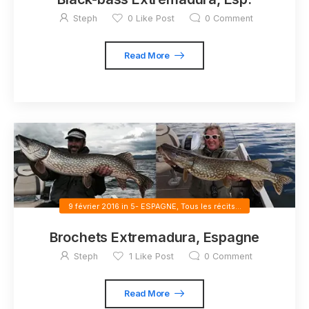
Steph
0
Like Post
0
Comment
Read More
9 février 2016
in
5- ESPAGNE
,
Tous les récits...
Brochets Extremadura, Espagne
Steph
1
Like Post
0
Comment
Read More