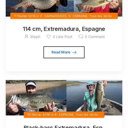
11 février 2016
in
2- CARNASSIERS
,
5- ESPAGNE
,
Tous les récits...
114 cm, Extremadura, Espagne
Steph
0
Like Post
0
Comment
Read More
10 février 2016
in
5- ESPAGNE
,
Tous les récits...
Black-bass Extremadura, Esp.