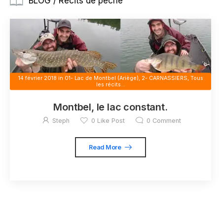
BLOG / Récits de pêche
14 février 2018
in
01- Lac de Montbel (Ariège)
,
2- CARNASSIERS
,
Tous
les récits...
Montbel, le lac constant.
Steph
0
Like Post
0
Comment
Read More