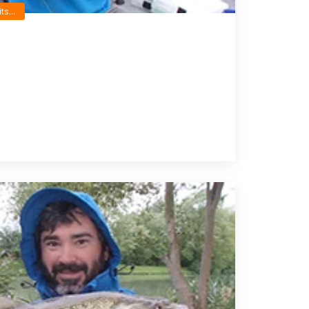
ts...