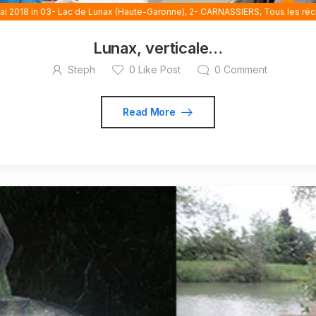
ai 2018
in
03- Lac de Lunax (Haute-Garonne)
,
2- CARNASSIERS
,
Tous les réci
Lunax, verticale…
Steph
0
Like Post
0
Comment
Read More