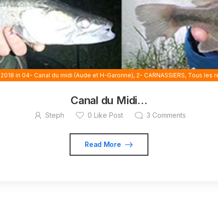
 2018
in
04- Canal du midi (Aude et H-Garonne)
,
2- CARNASSIERS
,
Tous les ré
Canal du Midi…
Steph
0
Like Post
3
Comments
Read More