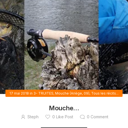
17 mai 2018
in
3- TRUITES
,
Mouche (Ariège, 09)
,
Tous les récits...
Mouche…
Steph
0
Like Post
0
Comment