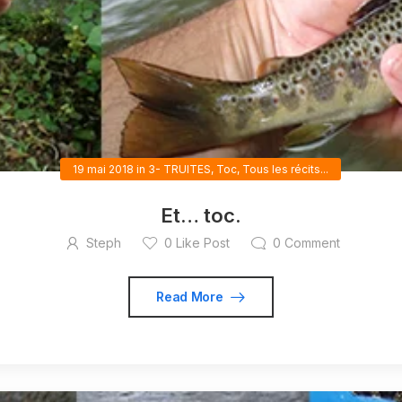
19 mai 2018
in
3- TRUITES
,
Toc
,
Tous les récits...
Et… toc.
Steph
0
Like Post
0
Comment
Read More